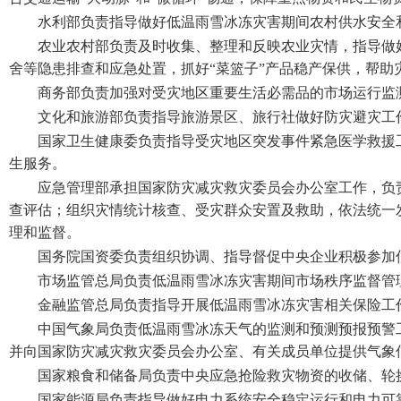
水利部负责指导做好低温雨雪冰冻灾害期间农村供水安全
农业农村部负责及时收集、整理和反映农业灾情，指导做
舍等隐患排查和应急处置，抓好“菜篮子”产品稳产保供，帮助
商务部负责加强对受灾地区重要生活必需品的市场运行监
文化和旅游部负责指导旅游景区、旅行社做好防灾避灾工
国家卫生健康委负责指导受灾地区突发事件紧急医学救援
生服务。
应急管理部承担国家防灾减灾救灾委员会办公室工作，负
查评估；组织灾情统计核查、受灾群众安置及救助，依法统一
理和监督。
国务院国资委负责组织协调、指导督促中央企业积极参加
市场监管总局负责低温雨雪冰冻灾害期间市场秩序监督管
金融监管总局负责指导开展低温雨雪冰冻灾害相关保险工
中国气象局负责低温雨雪冰冻天气的监测和预测预报预警
并向国家防灾减灾救灾委员会办公室、有关成员单位提供气象
国家粮食和储备局负责中央应急抢险救灾物资的收储、轮
国家能源局负责指导做好电力系统安全稳定运行和电力可