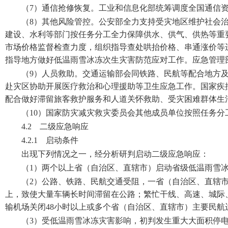
（7）通信抢修恢复。工业和信息化部统筹调度全国通信
（8）其他风险管控。公安部全力支持受灾地区维护社会
建设、水利等部门按任务分工全力保障供水、供气、供热等重
市场价格监督检查力度，组织指导查处哄抬价格、串通涨价等
指导地方做好低温雨雪冰冻次生灾害防范应对工作。应急管理
（9）人员救助。交通运输部会同铁路、民航等配合地方
赴灾区协助开展医疗救治和心理援助等卫生应急工作。国家疾
配合做好滞留旅客救护服务和人道关怀救助、受灾困难群体生
（10）国家防灾减灾救灾委员会其他成员单位按照任务
4.2 二级应急响应
4.2.1 启动条件
出现下列情况之一，经分析研判启动二级应急响应：
（1）两个以上省（自治区、直辖市）启动省级低温雨雪
（2）公路、铁路、民航交通受阻，一省（自治区、直辖市
上，致使大量车辆长时间滞留在公路；繁忙干线、高速、城际
输机场关闭48小时以上或多个省（自治区、直辖市）主要民航
（3）受低温雨雪冰冻灾害影响，初判发生重大大面积停