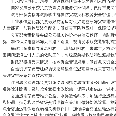
中央网信办负责指导、协调低温雨雪冰冻灾害相关网络舆
国家发展改革委负责统筹协调能源供应保障，做好重要民
教育部负责指导教师学生群体防灾减灾和校舍安全管理，
工业和信息化部负责做好防范应对低温雨雪冰冻灾害通信
力量部署，加强物资装备配备，做好灾害防范应对，保障低温
公安部负责指导各级公安机关维护社会治安秩序，协助疏
况，加强低温雨雪冰冻天气路面巡查，视情况采取交通管制措
民政部负责指导养老机构、儿童福利机构、未成年人救助
害期间流浪乞讨人员的救助工作，对经应急期救助和过渡期救
财政部根据受灾情况，按照资金管理规定，做好救灾资金
自然资源部负责组织协调指导监督低温雨雪冰冻灾害可能
海洋灾害应急处置技术支撑。
住房城乡建设部负责组织协调和指导城市市政公用基础设
道路除冰除雪，及时抢修受损市政设施，保障城市供热、供水
交通运输部负责维护公路、水路运输秩序，加强行业运行
和协调。指导和监督省级交通运输主管部门做好除冰除雪、抢
综合交通运输保通保畅相关机制作用，加强综合交通运输运行
合交通运输“大动脉”和“微循环”畅通，保障重点物资和民生