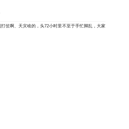
到打仗啊、天灾啥的，头72小时里不至于手忙脚乱，大家