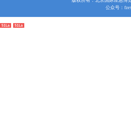
版权所有：北京国际应急博览
公众号：fzex
51La
51La