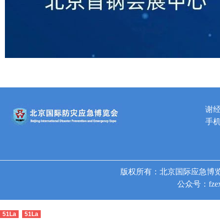
谢
手机
版权所有：北京国际应急博览
公众号：fzex
51La
51La