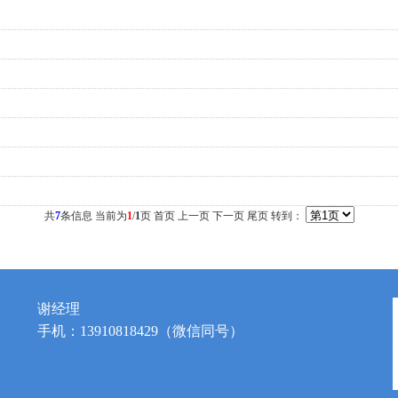
共
7
条信息 当前为
1
/
1
页
首页
上一页
下一页
尾页
转到：
谢经理
手机：13910818429（微信同号）